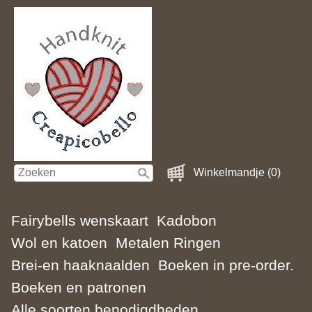
Winkelmandje (0)
Fairybells wenskaart
Kadobon
Wol en katoen
Metalen Ringen
Brei-en haaknaalden
Boeken in pre-order.
Boeken en patronen
Alle soorten benodigdheden.