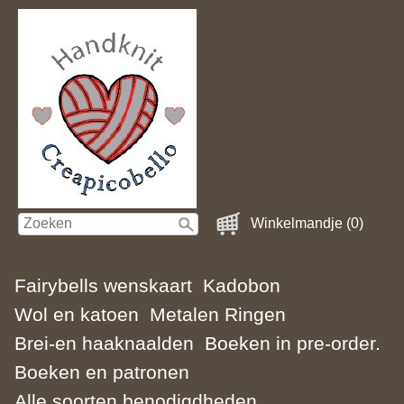
Winkelmandje (0)
Fairybells wenskaart
Kadobon
Wol en katoen
Metalen Ringen
Brei-en haaknaalden
Boeken in pre-order.
Boeken en patronen
Alle soorten benodigdheden.