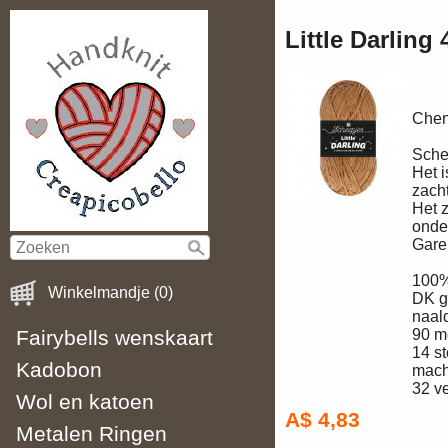
Little Darling
Cheni
Schee
Het 
zach
Het z
onde
Gare
100%
Winkelmandje (0)
DK g
naal
Fairybells wenskaart
90 m
14 s
Kadobon
mach
32 v
Wol en katoen
A$ 4,83
Metalen Ringen