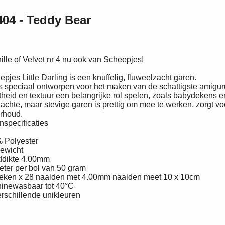
 404 - Teddy Bear
lle of Velvet nr 4 nu ook van Scheepjes!
pjes Little Darling is een knuffelig, fluweelzacht garen.
is speciaal ontworpen voor het maken van de schattigste amiguru
theid en textuur een belangrijke rol spelen, zoals babydekens 
achte, maar stevige garen is prettig om mee te werken, zorgt voo
rhoud.
nspecificaties
 Polyester
ewicht
ddikte 4.00mm
eter per bol van 50 gram
teken x 28 naalden met 4.00mm naalden meet 10 x 10cm
inewasbaar tot 40°C
erschillende unikleuren