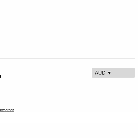
AUD ▼
n
rwaarden