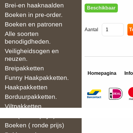
Brei-en haaknaalden
Beschikbaar
Boeken in pre-order.
Boeken en patronen
Aantal
Alle soorten
benodigdheden.
Veiligheidsogen en
neuzen.
Breipakketten
Homepagina
Info
Funny Haakpakketten.
Haakpakketten
Borduurpakketten.
Viltpakketten
Wol ( ronde prijs )
Boeken ( ronde prijs)