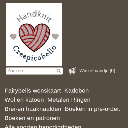
Winkelmandje (0)
Fairybells wenskaart
Kadobon
Wol en katoen
Metalen Ringen
Brei-en haaknaalden
Boeken in pre-order.
Boeken en patronen
Alle soorten benodigdheden.