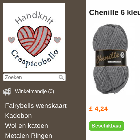
Chenille 6 kle
Winkelmandje (0)
Fairybells wenskaart
£ 4,24
Kadobon
Wol en katoen
Beschikbaar
Metalen Ringen