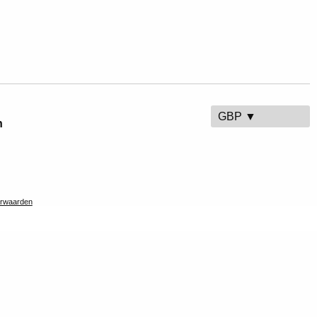
GBP ▼
n
rwaarden