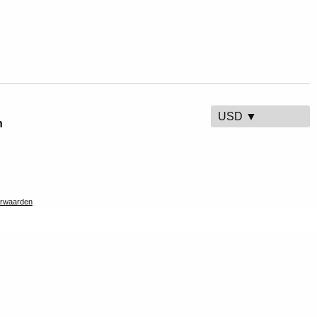
USD ▼
n
rwaarden