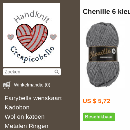
Chenille 6 kle
Winkelmandje (0)
Fairybells wenskaart
US $ 5,72
Kadobon
Wol en katoen
Beschikbaar
Metalen Ringen