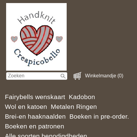
Winkelmandje (0)
Fairybells wenskaart
Kadobon
Wol en katoen
Metalen Ringen
Brei-en haaknaalden
Boeken in pre-order.
Boeken en patronen
Alle soorten benodigdheden.