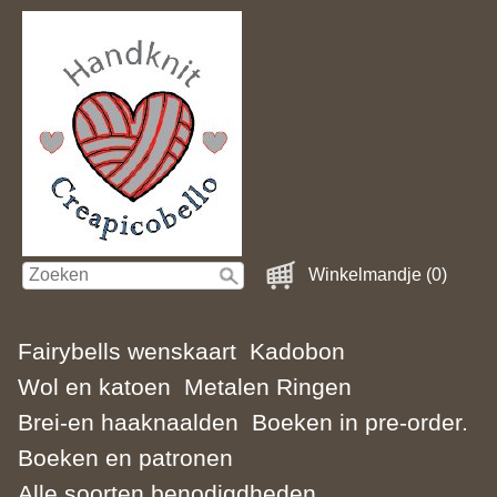
Winkelmandje (0)
Fairybells wenskaart
Kadobon
Wol en katoen
Metalen Ringen
Brei-en haaknaalden
Boeken in pre-order.
Boeken en patronen
Alle soorten benodigdheden.