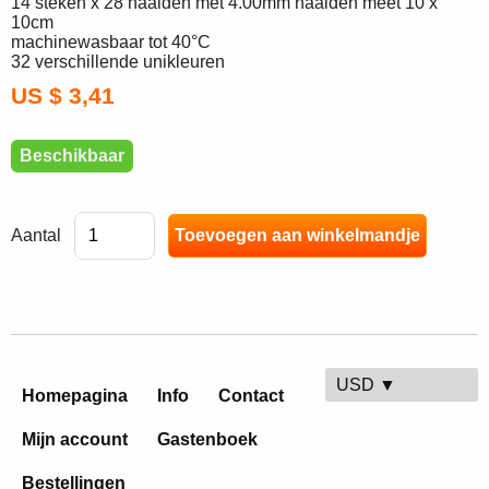
14 steken x 28 naalden met 4.00mm naalden meet 10 x
10cm
machinewasbaar tot 40°C
32 verschillende unikleuren
US $ 3,41
Beschikbaar
Aantal
USD ▼
Homepagina
Info
Contact
Mijn account
Gastenboek
Bestellingen