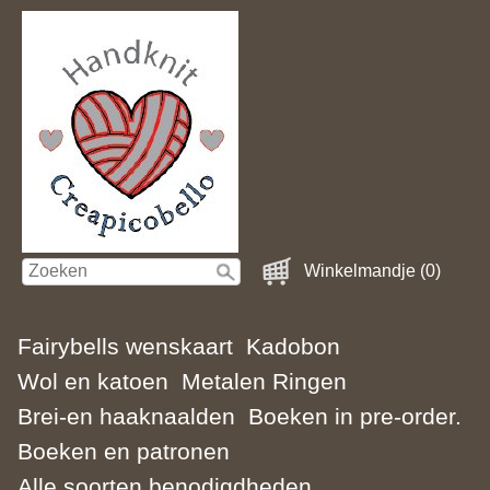
Winkelmandje (0)
Fairybells wenskaart
Kadobon
Wol en katoen
Metalen Ringen
Brei-en haaknaalden
Boeken in pre-order.
Boeken en patronen
Alle soorten benodigdheden.